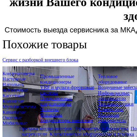
жизни Вашего кондици
зд
Стоимость выезда сервисника за МКАД
Похожие товары
Сервис с разборкой внешнего блока
Кондиционеры
Промышленные
Тепловое
Настенные
кондиционеры
оборудование
Напольно
VRF и мульти-фреоновые
Воздушные завес
потолочные
системы
Инфракрасные
Кассетные
Прецизионные
обогреватели
Колонные
кондиционеры
Тепловые пушки
Мультисистемы
Чиллеры
Конвекторы
Канальные
Фанкойлы
Масляные
Оконные
Конденсаторы выносные
обогреватели
Мобильные
Продажа кондиционеров
Термометры и барометры
По
нагреватели
Климатическое оборудование и техника