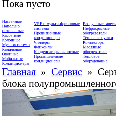
Пока пусто
Настенные
VRF и мульти-фреоновые
Воздушные завес
Напольно
системы
Инфракрасные
потолочные
Прецизионные
обогреватели
Кассетные
кондиционеры
Тепловые пушки
Колонные
Чиллеры
Конвекторы
Мультисистемы
Фанкойлы
Масляные
Канальные
Конденсаторы выносные
обогреватели
Оконные
Промышленные
Тепловое
Мобильные
кондиционеры
оборудование
Кондиционеры
Главная
»
Сервис
»
Сер
блока полупромышленног