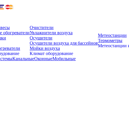
авесы
Очистители
 обогреватели
Увлажнители воздуха
Метеостанции
шки
Осушители
Термометры
Осушители воздуха для бассейнов
Метеостанции 
греватели
Мойки воздуха
рудование
Климат оборудование
истемы
Канальные
Оконные
Мобильные