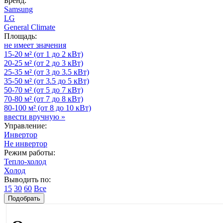
Бренд:
Samsung
LG
General Climate
Площадь:
не имеет значения
15-20 м² (от 1 до 2 кВт)
20-25 м² (от 2 до 3 кВт)
25-35 м² (от 3 до 3.5 кВт)
35-50 м² (от 3.5 до 5 кВт)
50-70 м² (от 5 до 7 кВт)
70-80 м² (от 7 до 8 кВт)
80-100 м² (от 8 до 10 кВт)
ввести вручную »
Управление:
Инвертор
Не инвертор
Режим работы:
Тепло-холод
Холод
Выводить по:
15
30
60
Все