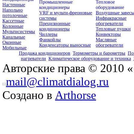
Промышленные
Тепловое
Настенные
кондиционеры
оборудование
Напольно
VRF и мульти-фреоновые
Воздушные завес
потолочные
системы
Инфракрасные
Кассетные
Прецизионные
обогреватели
Колонные
кондиционеры
Тепловые пушки
Мультисистемы
Чиллеры
Конвекторы
Канальные
Фанкойлы
Масляные
Оконные
Конденсаторы выносные
обогреватели
Мобильные
Продажа кондиционеров
Термометры и барометры
По
нагреватели
Климатическое оборудование и техника
Авторские права © 2010 «
mail@climatdialog.ru
Создано в
Arthorse