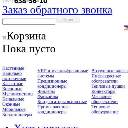
Заказ обратного звонка
Корзина
Пока пусто
Настенные
VRF и мульти-фреоновые
Воздушные завес
Напольно
системы
Инфракрасные
потолочные
Прецизионные
обогреватели
Кассетные
кондиционеры
Тепловые пушки
Колонные
Чиллеры
Конвекторы
Мультисистемы
Фанкойлы
Масляные
Канальные
Конденсаторы выносные
обогреватели
Оконные
Промышленные
Тепловое
Мобильные
кондиционеры
оборудование
Кондиционеры