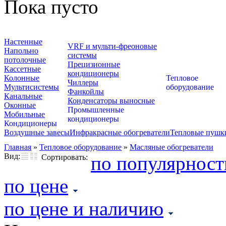
Пока пусто
Настенные
VRF и мульти-фреоновые
Напольно
системы
потолочные
Прецизионные
Кассетные
кондиционеры
Колонные
Тепловое
Чиллеры
Мультисистемы
оборудование
Фанкойлы
Канальные
Конденсаторы выносные
Оконные
Промышленные
Мобильные
кондиционеры
Кондиционеры
Воздушные завесы
Инфракрасные обогреватели
Тепловые пушк
Главная
»
Тепловое оборудование
»
Масляные обогреватели
Вид:
по популярност
Сортировать:
по цене
по цене и наличию