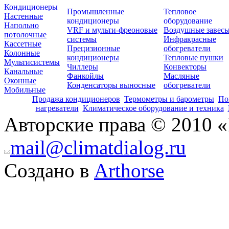
Кондиционеры
Промышленные
Тепловое
Настенные
кондиционеры
оборудование
Напольно
VRF и мульти-фреоновые
Воздушные завес
потолочные
системы
Инфракрасные
Кассетные
Прецизионные
обогреватели
Колонные
кондиционеры
Тепловые пушки
Мультисистемы
Чиллеры
Конвекторы
Канальные
Фанкойлы
Масляные
Оконные
Конденсаторы выносные
обогреватели
Мобильные
Продажа кондиционеров
Термометры и барометры
По
нагреватели
Климатическое оборудование и техника
Авторские права © 2010 «
mail@climatdialog.ru
Создано в
Arthorse