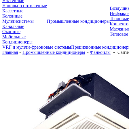
Настенные
Напольно потолочные
Воздушны
Кассетные
Инфракра
Колонные
Тепловые
Мультисистемы
Промышленные кондиционеры
Конвект
Канальные
Масляные
Оконные
Тепловое
Мобильные
Кондиционеры
VRF и мульти-фреоновые системы
Прецизионные кондиционе
Главная
»
Промышленные кондиционеры
»
Фанкойлы
»
Carri