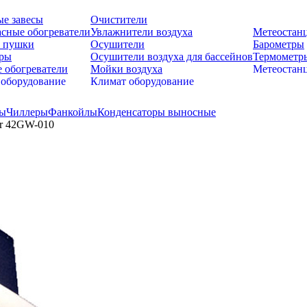
е завесы
Очистители
сные обогреватели
Увлажнители воздуха
Метеостан
 пушки
Осушители
Барометры
оры
Осушители воздуха для бассейнов
Термометр
 обогреватели
Мойки воздуха
Метеостан
 оборудование
Климат оборудование
ры
Чиллеры
Фанкойлы
Конденсаторы выносные
er 42GW-010