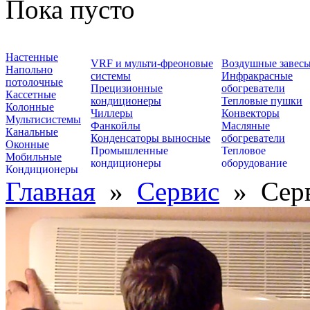
Пока пусто
Настенные
VRF и мульти-фреоновые
Воздушные завес
Напольно
системы
Инфракрасные
потолочные
Прецизионные
обогреватели
Кассетные
кондиционеры
Тепловые пушки
Колонные
Чиллеры
Конвекторы
Мультисистемы
Фанкойлы
Масляные
Канальные
Конденсаторы выносные
обогреватели
Оконные
Промышленные
Тепловое
Мобильные
кондиционеры
оборудование
Кондиционеры
Главная
»
Сервис
»
Сер