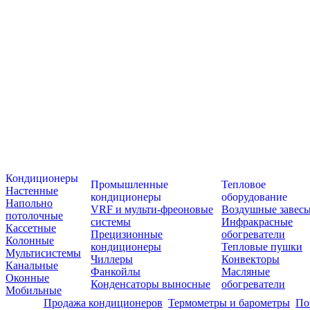
Кондиционеры
Промышленные
Тепловое
Настенные
кондиционеры
оборудование
Напольно
VRF и мульти-фреоновые
Воздушные завес
потолочные
системы
Инфракрасные
Кассетные
Прецизионные
обогреватели
Колонные
кондиционеры
Тепловые пушки
Мультисистемы
Чиллеры
Конвекторы
Канальные
Фанкойлы
Масляные
Оконные
Конденсаторы выносные
обогреватели
Мобильные
Продажа кондиционеров
Термометры и барометры
По